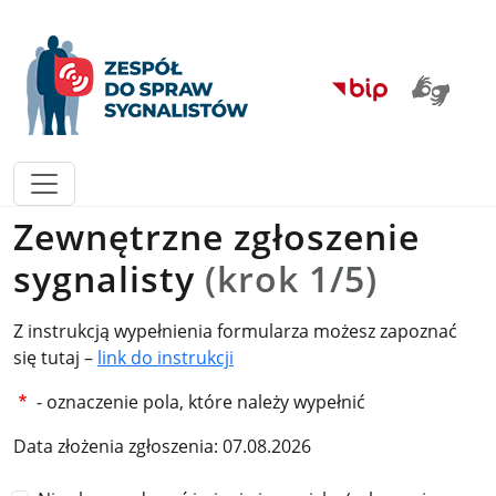
Przejdź do menu głównego
Przejdź do treści
Przejdź do mapy serwisu
Rzecznik Praw Ob
Zewnętrzne zgłoszenie
sygnalisty
(krok 1/5)
Z instrukcją wypełnienia formularza możesz zapoznać
się tutaj –
link do instrukcji
- oznaczenie pola, które należy wypełnić
Data złożenia zgłoszenia: 07.08.2026